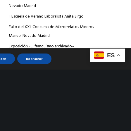
Nevado Madrid
II Escuela de Verano Laboralista Anita Sirgo
Fallo del XXII Concurso de Microrrelatos Mineros
Manuel Nevado Madrid
Exposición «El franquismo archivado»
ES
Exposición «Lo que queda de entonces»
tar
Rechazar
Comentarios recientes
fundacion
en
Fallo del XXII Concurso de Microrrelatos
Mineros Manuel Nevado Madrid
José Díaz
en
Fallo del XXII Concurso de Microrrelatos
Mineros Manuel Nevado Madrid