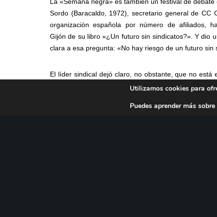
La «Semana negra» es también un festival de debate 
Sordo (Baracaldo, 1972), secretario general de CC 
organización española por número de afiliados, h
Gijón de su libro «¿Un futuro sin sindicatos?». Y dio 
clara a esa pregunta: «No hay riesgo de un futuro sin 
El líder sindical dejó claro, no obstante, que no está 
tipo de sindicalismo que surgirá de las 
Utilizamos cookies para ofr
socioeconómicas que vivimos: «Un sindicato no pu
Puedes aprender más sobre 
pura retórica; hay que cualificar aún mucho má
sindical». Unai Sordo, que fue presentado por Úrs
subrayó que el mundo laboral en el que surgió y se 
sindicalismo conocido «saltó por los aires» tras la G
distinta, con intereses muy diversos y, a veces, hast
todas esas realidades». Una fórmula: «Pasar de estar 
Unai Sordo defendió un sindicalismo «socio-político» 
covid-19: «Hace poco se hablaba casi de postrab
trabajadores de los sectores esenciales, precisament